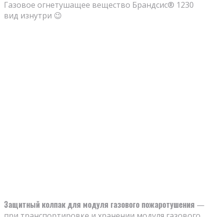
Газовое огнетушащее вещество Брандсис® 1230
вид изнутри 😉
Защитный колпак для модуля газового пожаротушения
—
при транспортировке и хранении модуля газового