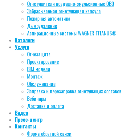
Огнетушители воздушно-эмульсионные ОВЭ
Забрасываемая огнетушащая капсула
Пожарная автоматика
Дымоудаление
Аспирационные системы WAGNER TITANUS®
Каталоги
Услуги
Огнезащита
Проектирование
BIM модели
Монтаж
Обслуживание
Заправка и перезаправка огнетушащих составов
Вебинары
Доставка и оплата
Видео
Пресс-центр
Контакты
Форма обратной связи