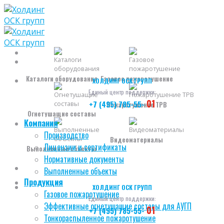
Skip
to
content
Каталоги оборудования
Газовое пожаротушение
ХОЛДИНГ ОСК ГРУПП
Единый центр поддержки:
01
+7 (495) 785-55-
Пожаротушение ТРВ
Огнетушащие составы
Компания
Производство
Видеоматериалы
Лицензии и сертификаты
Выполненные объекты
Нормативные документы
Выполненные объекты
Продукция
ХОЛДИНГ ОСК ГРУПП
Газовое пожаротушение
Единый центр поддержки:
Эффективные огнетушащие составы для АУГП
01
+7 (495) 785-55-
Тонкораспыленное пожаротушение