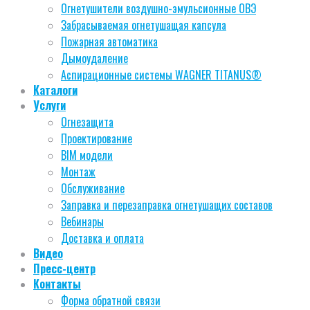
Огнетушители воздушно-эмульсионные ОВЭ
Забрасываемая огнетушащая капсула
Пожарная автоматика
Дымоудаление
Аспирационные системы WAGNER TITANUS®
Каталоги
Услуги
Огнезащита
Проектирование
BIM модели
Монтаж
Обслуживание
Заправка и перезаправка огнетушащих составов
Вебинары
Доставка и оплата
Видео
Пресс-центр
Контакты
Форма обратной связи