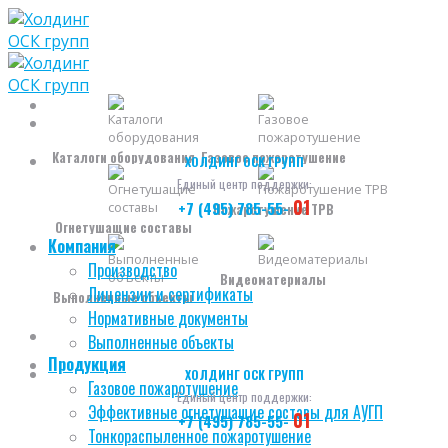
Skip
to
content
Каталоги оборудования
Газовое пожаротушение
ХОЛДИНГ ОСК ГРУПП
Единый центр поддержки:
01
+7 (495) 785-55-
Пожаротушение ТРВ
Огнетушащие составы
Компания
Производство
Видеоматериалы
Лицензии и сертификаты
Выполненные объекты
Нормативные документы
Выполненные объекты
Продукция
ХОЛДИНГ ОСК ГРУПП
Газовое пожаротушение
Единый центр поддержки:
Эффективные огнетушащие составы для АУГП
01
+7 (495) 785-55-
Тонкораспыленное пожаротушение