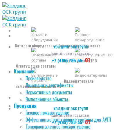
Skip
to
content
Каталоги оборудования
Газовое пожаротушение
ХОЛДИНГ ОСК ГРУПП
Единый центр поддержки:
01
+7 (495) 785-55-
Пожаротушение ТРВ
Огнетушащие составы
Компания
Производство
Видеоматериалы
Лицензии и сертификаты
Выполненные объекты
Нормативные документы
Выполненные объекты
Продукция
ХОЛДИНГ ОСК ГРУПП
Газовое пожаротушение
Единый центр поддержки:
Эффективные огнетушащие составы для АУГП
01
+7 (495) 785-55-
Тонкораспыленное пожаротушение