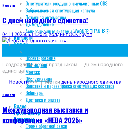
Огнетушители воздушно-эмульсионные ОВЭ
Новости
Забрасываемая огнетушащая капсула
Пожарная автоматика
С днем народного единства!
Дымоудаление
Аспирационные системы WAGNER TITANUS®
04.11.2025
05.11.2025
Холдинг ОСК групп
Каталоги
Услуги
04
Огнезащита
Ноя
Проектирование
Поздравляем всех с праздником — Днем народного
BIM модели
единства!
Монтаж
Обслуживание
Новости
>>>
|
Метки
день народного единства
Заправка и перезаправка огнетушащих составов
Вебинары
Новости
Доставка и оплата
Видео
Международная выставка и
Пресс-центр
конференция «НЕВА 2025»
Контакты
Форма обратной связи