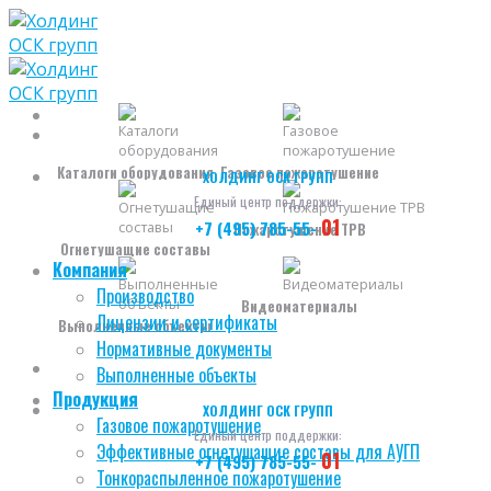
Skip
to
content
Каталоги оборудования
Газовое пожаротушение
ХОЛДИНГ ОСК ГРУПП
Единый центр поддержки:
01
+7 (495) 785-55-
Пожаротушение ТРВ
Огнетушащие составы
Компания
Производство
Видеоматериалы
Лицензии и сертификаты
Выполненные объекты
Нормативные документы
Выполненные объекты
Продукция
ХОЛДИНГ ОСК ГРУПП
Газовое пожаротушение
Единый центр поддержки:
Эффективные огнетушащие составы для АУГП
01
+7 (495) 785-55-
Тонкораспыленное пожаротушение