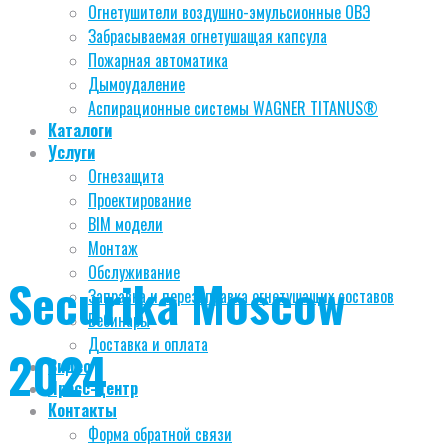
Огнетушители воздушно-эмульсионные ОВЭ
Забрасываемая огнетушащая капсула
Пожарная автоматика
Дымоудаление
Аспирационные системы WAGNER TITANUS®
Каталоги
Услуги
Огнезащита
Проектирование
BIM модели
Монтаж
Обслуживание
Securika Moscow
Заправка и перезаправка огнетушащих составов
Вебинары
Доставка и оплата
2024
Видео
Пресс-центр
Контакты
Форма обратной связи