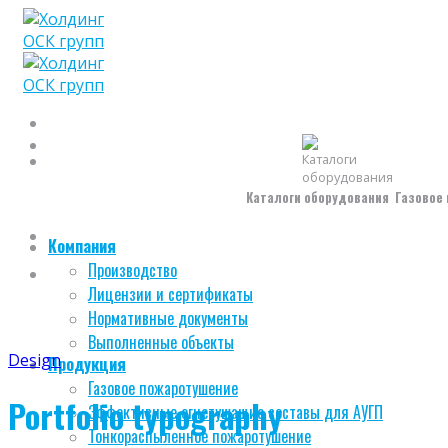
Skip
to
content
Каталоги оборудования
Газовое
Компания
Производство
Лицензии и сертификаты
Нормативные документы
Выполненные объекты
Design
Продукция
Газовое пожаротушение
Portfolio typography
Эффективные огнетушащие составы для АУГП
Тонкораспыленное пожаротушение