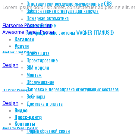
Огнетушители воздушно-эмульсионные ОВЭ
Lorem ipsum dolor sit amet, consectetuer adipiscing elit,
Забрасываемая огнетушащая капсула
Пожарная автоматика
Дымоудаление
Flatsome Poster Print
Awesome Pencil Poster
Аспирационные системы WAGNER TITANUS®
Каталоги
Услуги
Another Print Package
Огнезащита
Проектирование
Design
BIM модели
Монтаж
Обслуживание
Заправка и перезаправка огнетушащих составов
FL3 Print Package
Вебинары
Design
Доставка и оплата
Видео
Пресс-центр
Контакты
Awesome Pencil Poster
Форма обратной связи