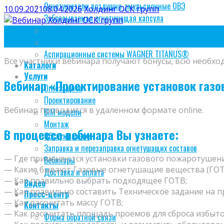
Огнетушители воздушно-эмульсионные ОВЭ
10.09.2021
08.04.2026
Холдинг ОСК групп
Забрасываемая огнетушащая капсула
Пожарная автоматика
10
Дымоудаление
Сен
Аспирационные системы WAGNER TITANUS®
Все участники вебинара получают бонусы, всю необ
Каталоги
Услуги
Вебинар «Проектирование установок газо
Огнезащита
Проектирование
Вебинар проводится в удаленном формате online.
BIM модели
Монтаж
В процессе вебинара Вы узнаете:
Обслуживание
Заправка и перезаправка огнетушащих составов
— Где применяются установки газового пожаротушени
Вебинары
— Какие бывают Газовые огнетушащие вещества (ГОТ
Доставка и оплата
— Как правильно выбрать подходящее ГОТВ;
Видео
— Как правильно составить Техническое задание на 
Пресс-центр
— Как рассчитать массу ГОТВ;
Контакты
— Как рассчитать площадь проемов для сброса избыто
Форма обратной связи