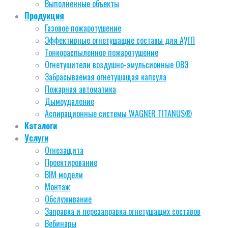
Выполненные объекты
Продукция
Газовое пожаротушение
Эффективные огнетушащие составы для АУГП
Тонкораспыленное пожаротушение
Огнетушители воздушно-эмульсионные ОВЭ
Забрасываемая огнетушащая капсула
Пожарная автоматика
Дымоудаление
Аспирационные системы WAGNER TITANUS®
Каталоги
Услуги
Огнезащита
Проектирование
BIM модели
Монтаж
Обслуживание
Заправка и перезаправка огнетушащих составов
Вебинары