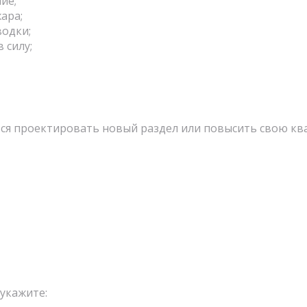
ие;
ара;
водки;
 силу;
ся проектировать новый раздел или повысить свою к
 укажите: