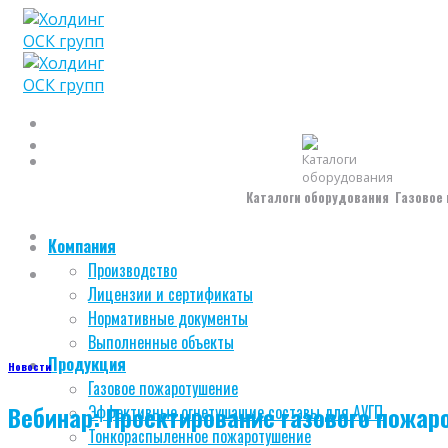
Skip
to
content
Каталоги оборудования
Газовое
Компания
Производство
Лицензии и сертификаты
Нормативные документы
Выполненные объекты
Продукция
Новости
Газовое пожаротушение
Вебинар: Проектирование газового пожар
Эффективные огнетушащие составы для АУГП
Тонкораспыленное пожаротушение