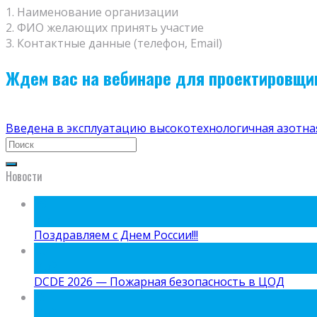
1. Наименование организации
2. ФИО желающих принять участие
3. Контактные данные (телефон, Email)
Ждем вас на вебинаре для проектировщи
Введена в эксплуатацию высокотехнологичная азотная
Новости
09
Июн
Поздравляем с Днем России!!!
15
Май
DCDE 2026 — Пожарная безопасность в ЦОД
05
Май