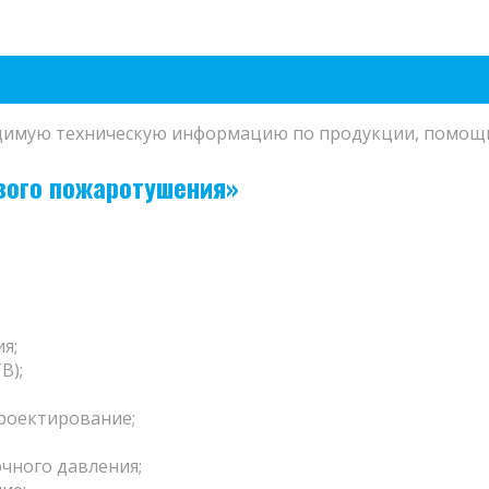
ходимую техническую информацию по продукции, помощ
вого пожаротушения»
я;
В);
проектирование;
чного давления;