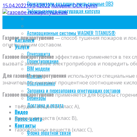
Огнетушители воздушно-эмульсионные ОВЭ
15.04.2022
19.04.2022
Холдинг ОСК групп
Забрасываемая огнетушащая капсула
Пожарная автоматика
15
Дымоудаление
Апр
Аспирационные системы WAGNER TITANUS®
Газовое пожаротушение
— способ тушения пожаров и лок
Каталоги
огнетушащим составом.
Услуги
Огнезащита
Газовое пожаротушение
эффективно применяется в тех с
Проектирование
вызвать замыкание электроприборов и повредить об
BIM модели
Для газового пожаротушения
Монтаж
используются специальные 
значительно снижают процентное соотношение кисло
Обслуживание
Заправка и перезаправка огнетушащих составов
Газовое пожаротушение
применяется для борьбы с горени
Вебинары
Доставка и оплата
твердых веществ (класс А),
Видео
жидких веществ (класс В),
Пресс-центр
Контакты
газообразных веществ (класс С),
Форма обратной связи