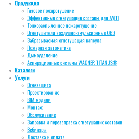
Продукция
Газовое пожаротушение
Эффективные огнетушащие составы для АУГП
Тонкораспыленное пожаротушение
Огнетушители воздушно-эмульсионные ОВЭ
Забрасываемая огнетушащая капсула
Пожарная автоматика
Дымоудаление
Аспирационные системы WAGNER TITANUS®
Каталоги
Услуги
Огнезащита
Проектирование
BIM модели
Монтаж
Обслуживание
Заправка и перезаправка огнетушащих составов
Вебинары
Доставка и оплата