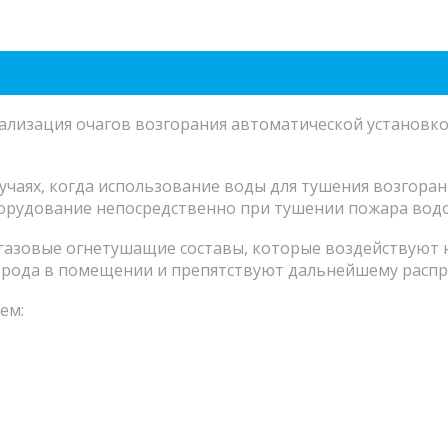
ализация очагов возгорания автоматической установко
лучаях, когда использование воды для тушения возгор
орудование непосредственно при тушении пожара водо
газовые огнетушащие составы, которые воздействуют 
рода в помещении и препятствуют дальнейшему распр
ем: