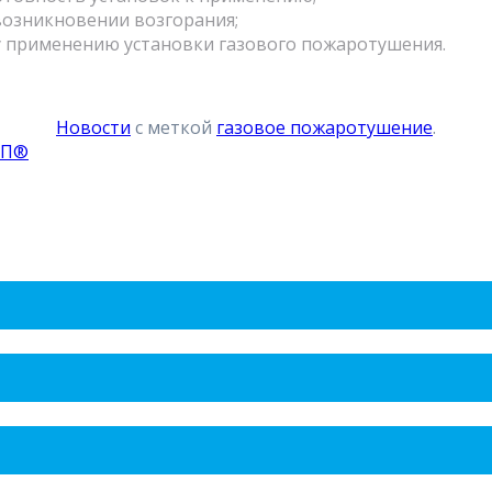
озникновении возгорания;
 применению установки газового пожаротушения.
Новости
с меткой
газовое пожаротушение
.
ПП®