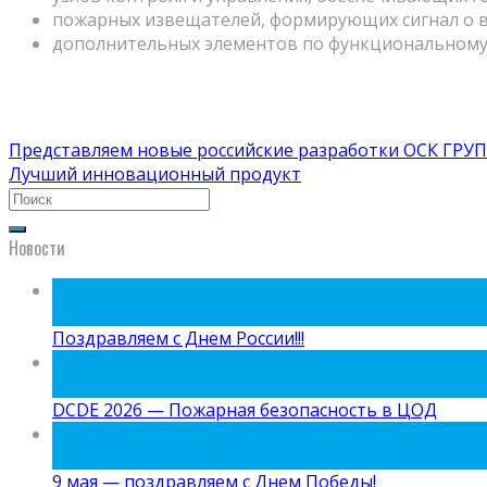
пожарных извещателей, формирующих сигнал о в
дополнительных элементов по функциональному
Представляем новые российские разработки ОСК ГРУ
Лучший инновационный продукт
Новости
09
Июн
Поздравляем с Днем России!!!
15
Май
DCDE 2026 — Пожарная безопасность в ЦОД
05
Май
9 мая — поздравляем с Днем Победы!