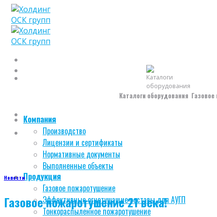
Skip
to
content
Каталоги оборудования
Газовое
Компания
Производство
Лицензии и сертификаты
Нормативные документы
Выполненные объекты
Продукция
Новости
Газовое пожаротушение
Газовое пожаротушение 21 века!
Эффективные огнетушащие составы для АУГП
Тонкораспыленное пожаротушение