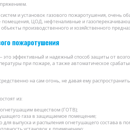
апряжением.
истем и установок газового пожаротушения, очень обш
 помещения, ЦОД, нефтеналивные и газоперекачивающи
е объекты производственного и хозяйственного предна
вого пожаротушения
 это эффективный и надежный способ защиты от возго
ературы при пожаре, а также автоматическое срабат
едственно на сам огонь, не давая ему распространитьс
остоят из:
 огнетушащим веществом (ГОТВ);
тушащего газа в защищаемое помещение;
 для выпуска и распыления огнетушащего состава в п
отовность установок к применению;