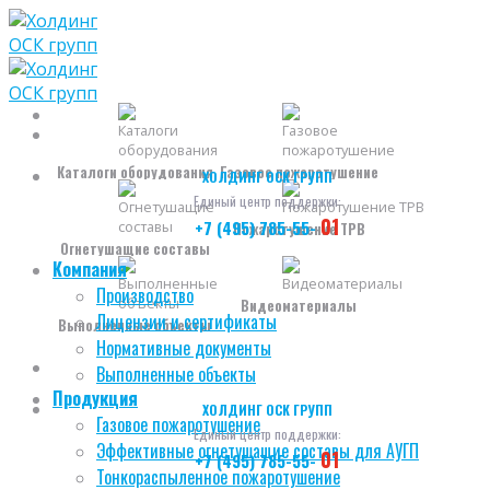
Skip
to
content
Каталоги оборудования
Газовое пожаротушение
ХОЛДИНГ ОСК ГРУПП
Единый центр поддержки:
01
+7 (495) 785-55-
Пожаротушение ТРВ
Огнетушащие составы
Компания
Производство
Видеоматериалы
Лицензии и сертификаты
Выполненные объекты
Нормативные документы
Выполненные объекты
Продукция
ХОЛДИНГ ОСК ГРУПП
Газовое пожаротушение
Единый центр поддержки:
Эффективные огнетушащие составы для АУГП
01
+7 (495) 785-55-
Тонкораспыленное пожаротушение