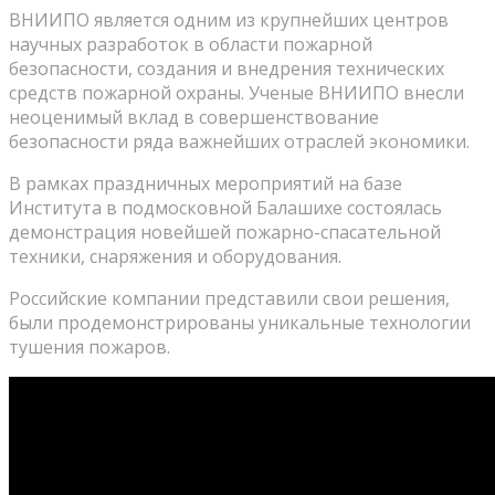
ВНИИПО является одним из крупнейших центров
научных разработок в области пожарной
безопасности, создания и внедрения технических
средств пожарной охраны. Ученые ВНИИПО внесли
неоценимый вклад в совершенствование
безопасности ряда важнейших отраслей экономики.
В рамках праздничных мероприятий на базе
Института в подмосковной Балашихе состоялась
демонстрация новейшей пожарно-спасательной
техники, снаряжения и оборудования.
Российские компании представили свои решения,
были продемонстрированы уникальные технологии
тушения пожаров.