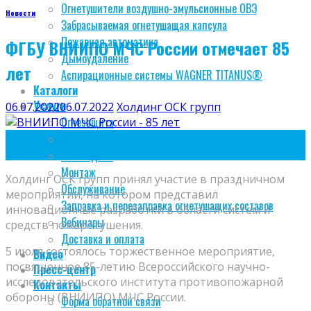
Огнетушители воздушно-эмульсионные ОВЭ
Новости
Забрасываемая огнетушащая капсула
Пожарная автоматика
ФГБУ ВНИИПО МЧС России отмечает 85
Дымоудаление
лет
Аспирационные системы WAGNER TITANUS®
Каталоги
Услуги
06.07.2022
06.07.2022
Холдинг ОСК групп
Огнезащита
06
Проектирование
Июл
BIM модели
Монтаж
Холдинг ОСК групп принял участие в праздничном
Обслуживание
мероприятии, на котором представил
Заправка и перезаправка огнетушащих составов
инновационные разработки в области систем и
Вебинары
средств пожаротушения.
Доставка и оплата
5 июля состоялось торжественное мероприятие,
Видео
посвященное 85-летию Всероссийского научно-
Пресс-центр
исследовательского института противопожарной
Контакты
обороны (ВНИИПО) МЧС России.
Форма обратной связи