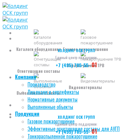
Skip
to
content
Каталоги оборудования
Газовое пожаротушение
ХОЛДИНГ ОСК ГРУПП
Единый центр поддержки:
01
+7 (495) 785-55-
Пожаротушение ТРВ
Огнетушащие составы
Компания
Производство
Видеоматериалы
Лицензии и сертификаты
Выполненные объекты
Нормативные документы
Выполненные объекты
Продукция
ХОЛДИНГ ОСК ГРУПП
Газовое пожаротушение
Единый центр поддержки:
Эффективные огнетушащие составы для АУГП
01
+7 (495) 785-55-
Тонкораспыленное пожаротушение