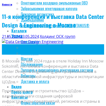
Огнетушители воздушно-эмульсионные ОВЭ
Новости
Забрасываемая огнетушащая капсула
Пожарная автоматика
11-я конференция и выставка Data Center
Дымоудаление
Design & Engineering в Москве
Аспирационные системы WAGNER TITANUS®
Каталоги
Услуги
21.05.2024
23.05.2024
Холдинг ОСК групп
Огнезащита
21
Проектирование
Май
BIM модели
Монтаж
В Москве 21 мая 2024 года в отеле Holiday Inn Moscow
Обслуживание
Sokolniki, состоялась конференция и выставка Data
Заправка и перезаправка огнетушащих составов
Center Design & Engineering для профессионалов в
Вебинары
области инженерной инфраструктуры и эксплуатации
Доставка и оплата
ЦОДов.
Видео
Проектирование и строительство ЦОДов –
Пресс-центр
важнейшие шаги создания цифровой
Контакты
инфраструктуры предприятий, регионов и страны в
Форма обратной связи