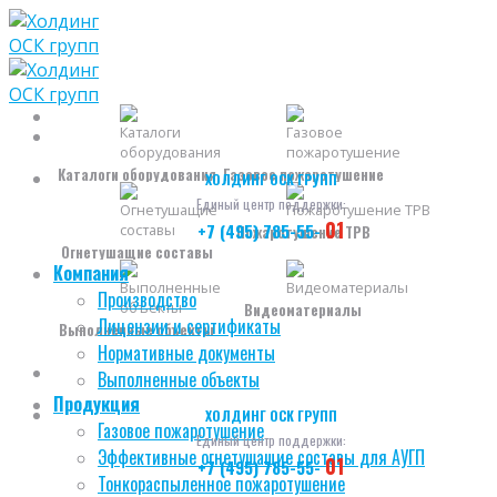
Skip
to
content
Каталоги оборудования
Газовое пожаротушение
ХОЛДИНГ ОСК ГРУПП
Единый центр поддержки:
01
+7 (495) 785-55-
Пожаротушение ТРВ
Огнетушащие составы
Компания
Производство
Видеоматериалы
Лицензии и сертификаты
Выполненные объекты
Нормативные документы
Выполненные объекты
Продукция
ХОЛДИНГ ОСК ГРУПП
Газовое пожаротушение
Единый центр поддержки:
Эффективные огнетушащие составы для АУГП
01
+7 (495) 785-55-
Тонкораспыленное пожаротушение