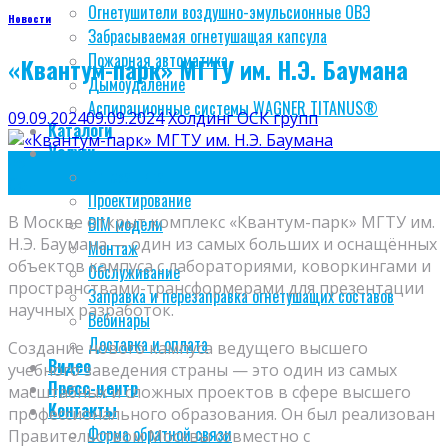
Огнетушители воздушно-эмульсионные ОВЭ
Новости
Забрасываемая огнетушащая капсула
Пожарная автоматика
«Квантум-парк» МГТУ им. Н.Э. Баумана
Дымоудаление
Аспирационные системы WAGNER TITANUS®
09.09.2024
09.09.2024
Холдинг ОСК групп
Каталоги
Услуги
09
Огнезащита
Сен
Проектирование
В Москве открыт комплекс «Квантум-парк» МГТУ им.
BIM модели
Н.Э. Баумана — один из самых больших и оснащённых
Монтаж
объектов кампуса с лабораториями, коворкингами и
Обслуживание
пространствами-трансформерами для презентации
Заправка и перезаправка огнетушащих составов
научных разработок.
Вебинары
Доставка и оплата
Создание нового кампуса ведущего высшего
Видео
учебного заведения страны — это один из самых
Пресс-центр
масштабных и сложных проектов в сфере высшего
Контакты
профессионального образования. Он был реализован
Форма обратной связи
Правительством Москвы совместно с