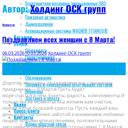
Огнетушители воздушно-эмульсионные ОВЭ
Автор:
Холдинг ОСК групп
Забрасываемая огнетушащая капсула
Пожарная автоматика
Дымоудаление
Новости
Аспирационные системы WAGNER TITANUS®
Каталоги
Поздравляем всех женщин с 8 Марта!
Услуги
Огнезащита
06.03.2026
10.03.2026
Холдинг ОСК групп
Проектирование
BIM модели
06
Монтаж
Мар
Обслуживание
Дорогие женщины, поздравляем вас с весенним
Заправка и перезаправка огнетушащих составов
праздником — 8 Марта! Пусть будет
Вебинары
море счастья в нем, Букеты, радость, комплименты И
Доставка и оплата
только яркие моменты! Мы желаем вам счастья,
Видео
любви и еще большей красоты. Пусть каждый ваш
Пресс-центр
день будет наполнен заботой и вниманием любимых
Контакты
людей, новыми впечатлениями, положительными
Форма обратной связи
эмоциями и удивительными открытиями. С 8 Марта!