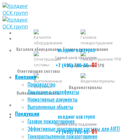
Skip
to
content
Каталоги оборудования
Газовое пожаротушение
ХОЛДИНГ ОСК ГРУПП
Единый центр поддержки:
01
+7 (495) 785-55-
Пожаротушение ТРВ
Огнетушащие составы
Компания
Производство
Видеоматериалы
Лицензии и сертификаты
Выполненные объекты
Нормативные документы
Выполненные объекты
Продукция
ХОЛДИНГ ОСК ГРУПП
Газовое пожаротушение
Единый центр поддержки:
Эффективные огнетушащие составы для АУГП
01
+7 (495) 785-55-
Тонкораспыленное пожаротушение