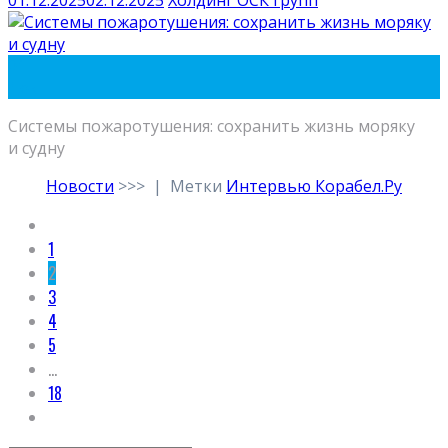
01
Дек
Системы пожаротушения: сохранить жизнь моряку
и судну
Новости
>>>
|
Метки
Интервью Корабел.Ру
1
2
3
4
5
…
18