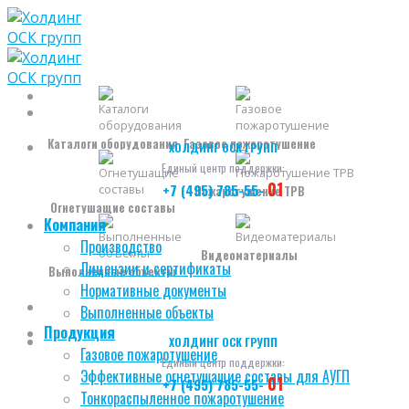
Skip
to
content
Каталоги оборудования
Газовое пожаротушение
ХОЛДИНГ ОСК ГРУПП
Единый центр поддержки:
01
+7 (495) 785-55-
Пожаротушение ТРВ
Огнетушащие составы
Компания
Производство
Видеоматериалы
Лицензии и сертификаты
Выполненные объекты
Нормативные документы
Выполненные объекты
Продукция
ХОЛДИНГ ОСК ГРУПП
Газовое пожаротушение
Единый центр поддержки:
Эффективные огнетушащие составы для АУГП
01
+7 (495) 785-55-
Тонкораспыленное пожаротушение