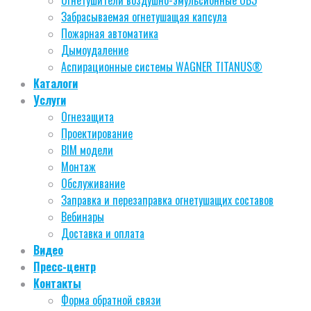
Забрасываемая огнетушащая капсула
Пожарная автоматика
Дымоудаление
Аспирационные системы WAGNER TITANUS®
Каталоги
Услуги
Огнезащита
Проектирование
BIM модели
Монтаж
Обслуживание
Заправка и перезаправка огнетушащих составов
Вебинары
Доставка и оплата
Видео
Пресс-центр
Контакты
Форма обратной связи