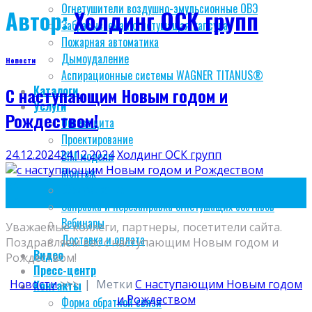
Огнетушители воздушно-эмульсионные ОВЭ
Автор:
Холдинг ОСК групп
Забрасываемая огнетушащая капсула
Пожарная автоматика
Дымоудаление
Новости
Аспирационные системы WAGNER TITANUS®
Каталоги
C наступающим Новым годом и
Услуги
Рождеством!
Огнезащита
Проектирование
24.12.2024
24.12.2024
Холдинг ОСК групп
BIM модели
Монтаж
24
Обслуживание
Дек
Заправка и перезаправка огнетушащих составов
Вебинары
Уважаемые коллеги, партнеры, посетители сайта.
Доставка и оплата
Поздравляем вас с наступающим Новым годом и
Видео
Рождеством!
Пресс-центр
Новости
>>>
|
Метки
C наступающим Новым годом
Контакты
и Рождеством
Форма обратной связи