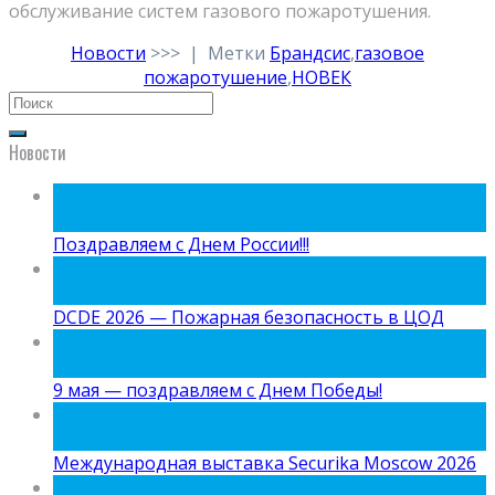
обслуживание систем газового пожаротушения.
Новости
>>>
|
Метки
Брандсис
,
газовое
пожаротушение
,
НОВЕК
Новости
09
Июн
Поздравляем с Днем России!!!
15
Май
DCDE 2026 — Пожарная безопасность в ЦОД
05
Май
9 мая — поздравляем с Днем Победы!
24
Апр
Международная выставка Securika Moscow 2026
06