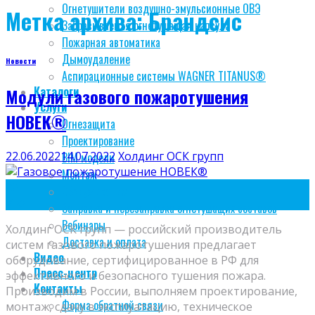
Огнетушители воздушно-эмульсионные ОВЭ
Метка архива:
Брандсис
Забрасываемая огнетушащая капсула
Пожарная автоматика
Дымоудаление
Новости
Аспирационные системы WAGNER TITANUS®
Каталоги
Модули газового пожаротушения
Услуги
НОВЕК®
Огнезащита
Проектирование
22.06.2022
14.07.2022
Холдинг ОСК групп
BIM модели
Монтаж
22
Обслуживание
Июн
Заправка и перезаправка огнетушащих составов
Вебинары
Холдинг ОСК групп — российский производитель
Доставка и оплата
систем газового пожаротушения предлагает
Видео
оборудование, сертифицированное в РФ для
Пресс-центр
эффективного и безопасного тушения пожара.
Контакты
Производим в России, выполняем проектирование,
Форма обратной связи
монтаж, сдачу в эксплуатацию, техническое