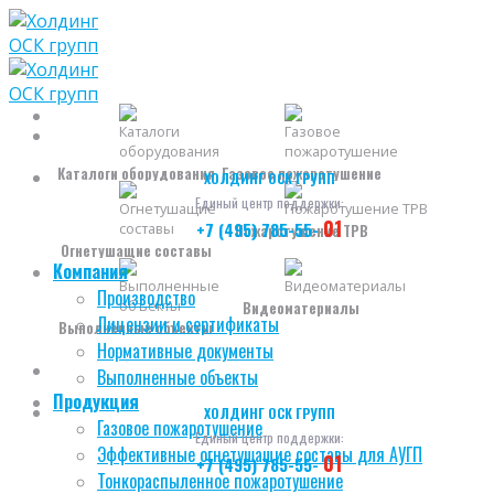
Skip
to
content
Каталоги оборудования
Газовое пожаротушение
ХОЛДИНГ ОСК ГРУПП
Единый центр поддержки:
01
+7 (495) 785-55-
Пожаротушение ТРВ
Огнетушащие составы
Компания
Производство
Видеоматериалы
Лицензии и сертификаты
Выполненные объекты
Нормативные документы
Выполненные объекты
Продукция
ХОЛДИНГ ОСК ГРУПП
Газовое пожаротушение
Единый центр поддержки:
Эффективные огнетушащие составы для АУГП
01
+7 (495) 785-55-
Тонкораспыленное пожаротушение