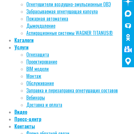
Огнетушители воздушно-эмульсионные ОВЭ
Забрасываемая огнетушащая капсула
Пожарная автоматика
Дымоудаление
Аспирационные системы WAGNER TITANUS®
Каталоги
Услуги
Огнезащита
Проектирование
BIM модели
Монтаж
Обслуживание
Заправка и перезаправка огнетушащих составов
Вебинары
Доставка и оплата
Видео
Пресс-центр
Контакты
Форма обратной связи