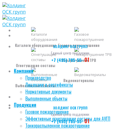
Skip
to
content
Каталоги оборудования
Газовое пожаротушение
ХОЛДИНГ ОСК ГРУПП
Единый центр поддержки:
01
+7 (495) 785-55-
Пожаротушение ТРВ
Огнетушащие составы
Компания
Производство
Видеоматериалы
Лицензии и сертификаты
Выполненные объекты
Нормативные документы
Выполненные объекты
Продукция
ХОЛДИНГ ОСК ГРУПП
Газовое пожаротушение
Единый центр поддержки:
Эффективные огнетушащие составы для АУГП
01
+7 (495) 785-55-
Тонкораспыленное пожаротушение