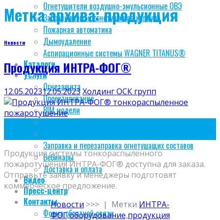
Огнетушители воздушно-эмульсионные ОВЭ
Метка архива:
продукция
Забрасываемая огнетушащая капсула
Пожарная автоматика
Дымоудаление
Новости
Аспирационные системы WAGNER TITANUS®
Каталоги
Продукция ИНТРА-ФОГ®
Услуги
Огнезащита
12.05.2023
12.05.2023
Холдинг ОСК групп
Проектирование
BIM модели
Монтаж
12
Обслуживание
Май
Заправка и перезаправка огнетушащих составов
Продукция системы тонкораспыленного
Вебинары
пожаротушения ИНТРА-ФОГ® доступна для заказа.
Доставка и оплата
Отправьте заявку и менеджеры подготовят
Видео
коммерческое предложение.
Пресс-центр
Контакты
Новости
>>>
|
Метки
ИНТРА-
Форма обратной связи
ФОГ
,
оборудование
,
продукция