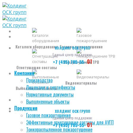
Skip
to
content
Каталоги оборудования
Газовое пожаротушение
ХОЛДИНГ ОСК ГРУПП
Единый центр поддержки:
01
+7 (495) 785-55-
Пожаротушение ТРВ
Огнетушащие составы
Компания
Производство
Видеоматериалы
Лицензии и сертификаты
Выполненные объекты
Нормативные документы
Выполненные объекты
Продукция
ХОЛДИНГ ОСК ГРУПП
Газовое пожаротушение
Единый центр поддержки:
Эффективные огнетушащие составы для АУГП
01
+7 (495) 785-55-
Тонкораспыленное пожаротушение