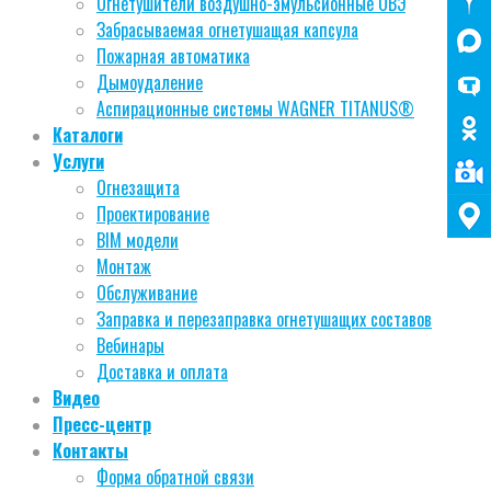
Огнетушители воздушно-эмульсионные ОВЭ
Забрасываемая огнетушащая капсула
Пожарная автоматика
Дымоудаление
Аспирационные системы WAGNER TITANUS®
Каталоги
Услуги
Огнезащита
Проектирование
BIM модели
Монтаж
Обслуживание
Заправка и перезаправка огнетушащих составов
Вебинары
Доставка и оплата
Видео
Пресс-центр
Контакты
Форма обратной связи